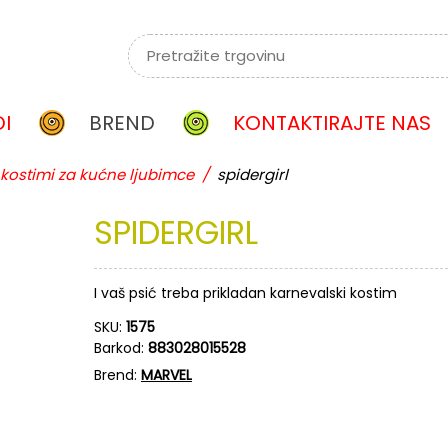
I
BREND
KONTAKTIRAJTE NAS
kostimi za kućne ljubimce
/
spidergirl
SPIDERGIRL
I vaš psić treba prikladan karnevalski kostim
SKU:
1575
Barkod:
883028015528
Brend:
MARVEL