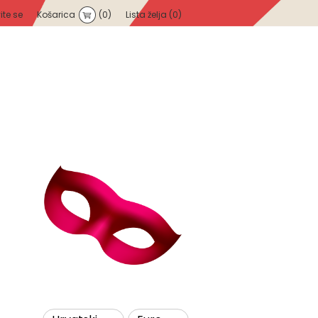
vite se
Košarica
(0)
Lista želja
(0)