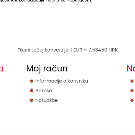
ljubimce koji uključuje haljinu sa kapuljačom.
Fiksni tečaj konverzije: 1 EUR = 7,53450 HRK
a
Moj račun
N
Informacije o korisniku
Adrese
Narudžbe