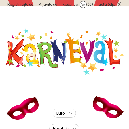
Registrirajte se
Prijavite se
Košarica
(0)
Lista želja
(0)
Euro
Hrvatski