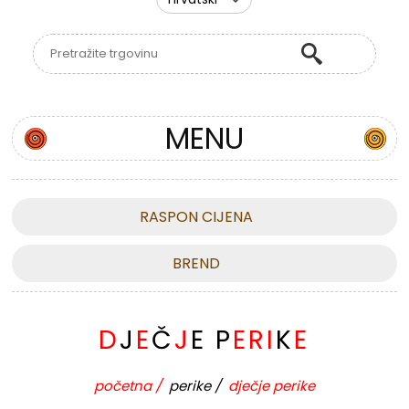
MENU
RASPON CIJENA
BREND
D
J
E
Č
J
E
P
E
R
I
K
E
početna
/
perike
/
dječje perike