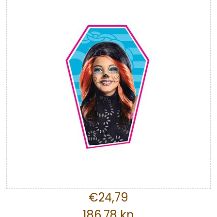
€24,79
186,78 kn