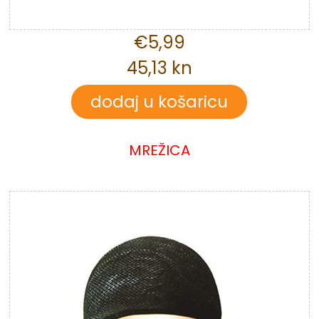
€5,99
45,13 kn
MREŽICA