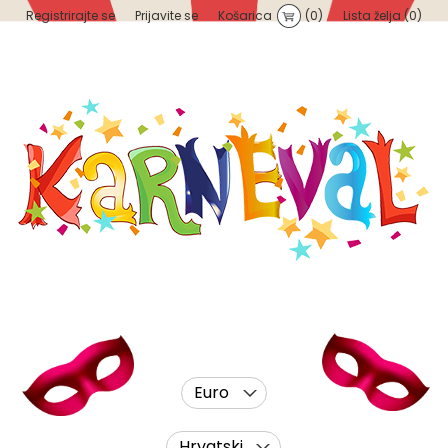
Registrirajte se
Prijavite se
Košarica
(0)
Lista želja
(0)
Euro
Hrvatski