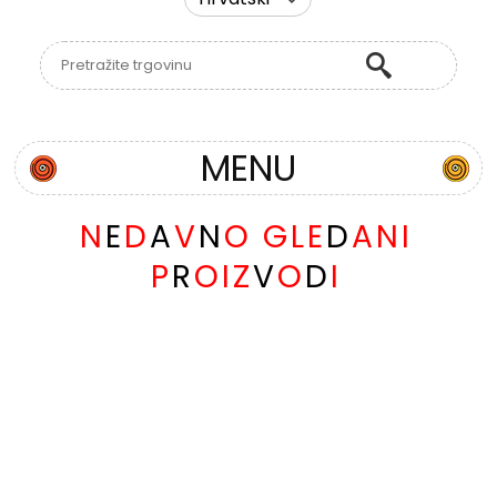
MENU
N
E
D
A
V
N
O
G
L
E
D
A
N
I
P
R
O
I
Z
V
O
D
I