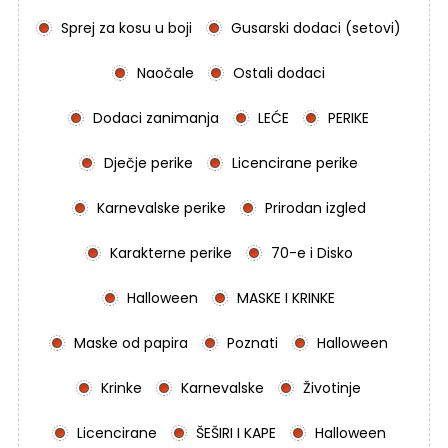
Sprej za kosu u boji
Gusarski dodaci (setovi)
Naočale
Ostali dodaci
Dodaci zanimanja
LEĆE
PERIKE
Dječje perike
Licencirane perike
Karnevalske perike
Prirodan izgled
Karakterne perike
70-e i Disko
Halloween
MASKE I KRINKE
Maske od papira
Poznati
Halloween
Krinke
Karnevalske
Životinje
Licencirane
ŠEŠIRI I KAPE
Halloween