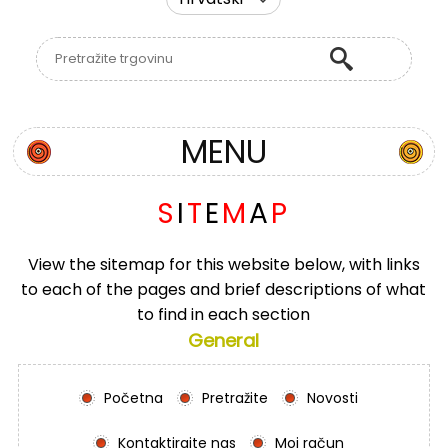
MENU
S
I
T
E
M
A
P
View the sitemap for this website below, with links
to each of the pages and brief descriptions of what
to find in each section
General
Početna
Pretražite
Novosti
Kontaktirajte nas
Moj račun