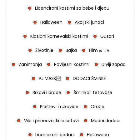
Licencirani kostimi za bebe i djecu
Halloween
Akcijski junaci
Klasični karnevalski kostimi
Gusari
Životinje
Bajka
Film & TV
Zanimanja
Povijesni kostimi
Divlji zapad
PJ MASK
DODACI ŠMINKE
Brkovi i brade
Šminka i tetovaže
Plaštevi i rukavice
Oružje
Vile i princeze, krila setovi
Modni dodaci
Licencirani dodaci
Halloween