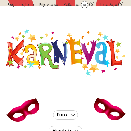
Registrirajte se
Prijavite se
Košarica
(0)
Lista želja
(0)
Euro
Hrvatski