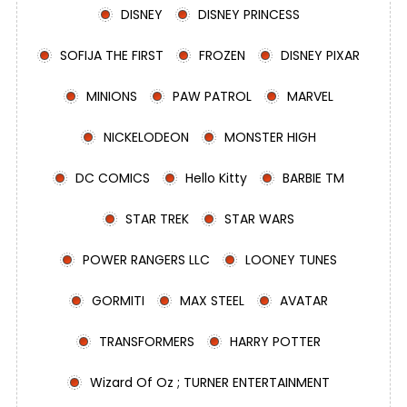
DISNEY
DISNEY PRINCESS
SOFIJA THE FIRST
FROZEN
DISNEY PIXAR
MINIONS
PAW PATROL
MARVEL
NICKELODEON
MONSTER HIGH
DC COMICS
Hello Kitty
BARBIE TM
STAR TREK
STAR WARS
POWER RANGERS LLC
LOONEY TUNES
GORMITI
MAX STEEL
AVATAR
TRANSFORMERS
HARRY POTTER
Wizard Of Oz ; TURNER ENTERTAINMENT