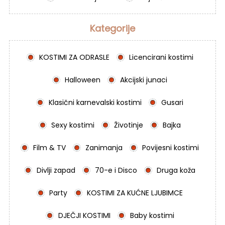
Kategorije
KOSTIMI ZA ODRASLE
Licencirani kostimi
Halloween
Akcijski junaci
Klasični karnevalski kostimi
Gusari
Sexy kostimi
Životinje
Bajka
Film & TV
Zanimanja
Povijesni kostimi
Divlji zapad
70-e i Disco
Druga koža
Party
KOSTIMI ZA KUĆNE LJUBIMCE
DJEČJI KOSTIMI
Baby kostimi