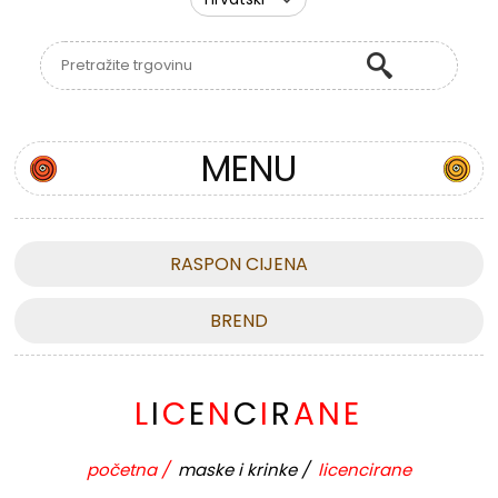
MENU
RASPON CIJENA
BREND
L
I
C
E
N
C
I
R
A
N
E
početna
/
maske i krinke
/
licencirane