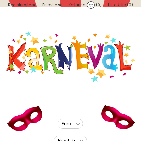
Registrirajte se
Prijavite se
Košarica
(0)
Lista želja
(0)
Euro
Hrvatski