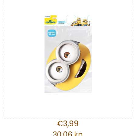
€3,99
30,06 kn