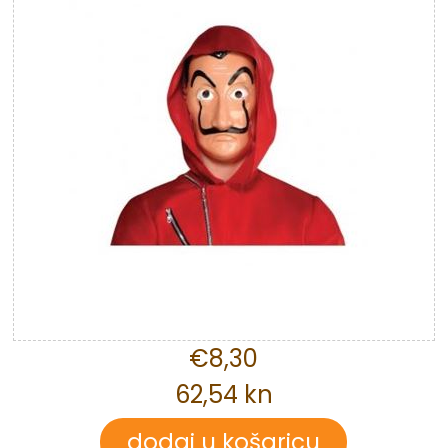
€8,30
62,54 kn