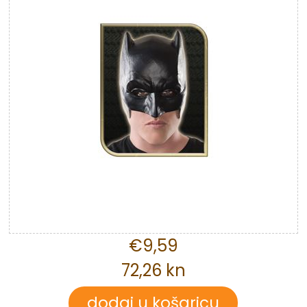
€9,59
72,26 kn