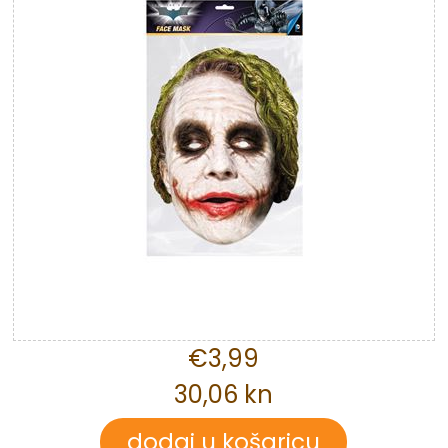
€3,99
30,06 kn