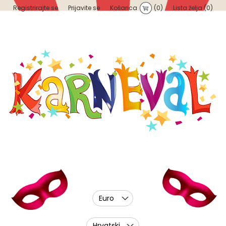
Registrirajte se
Prijavite se
Košarica
(0)
Lista želja
(0)
Euro
Hrvatski