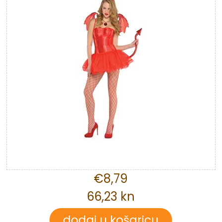
€8,79
66,23 kn