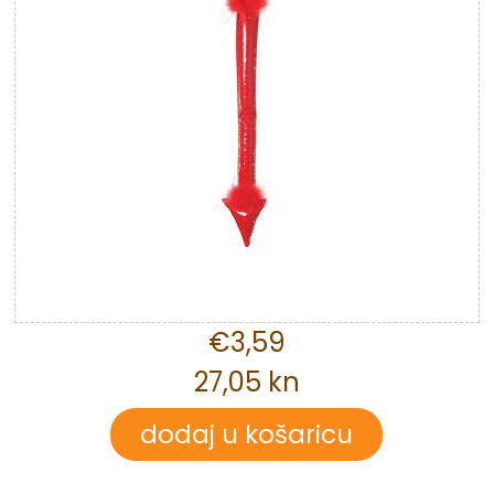
€3,59
27,05 kn