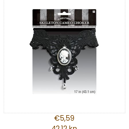
€5,59
42,12 kn