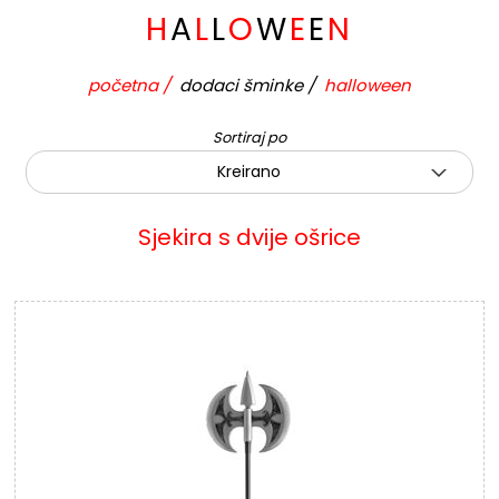
H
A
L
L
O
W
E
E
N
početna
/
dodaci šminke
/
halloween
Sortiraj po
Kreirano
Sjekira s dvije ošrice