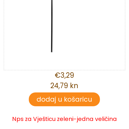
€3,29
24,79 kn
Nps za Vješticu zeleni-jedna veličina