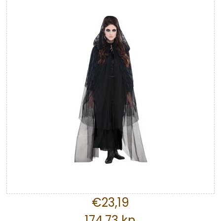
€23,19
174,73 kn