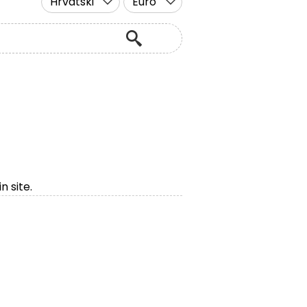
Hrvatski
Euro
n site.