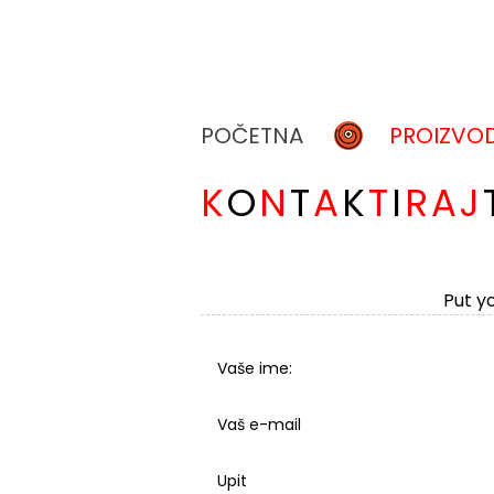
POČETNA
PROIZVOD
K
O
N
T
A
K
T
I
R
A
J
Put yo
Vaše ime:
Vaš e-mail
Upit