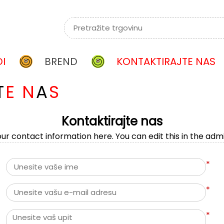
I
BREND
KONTAKTIRAJTE NAS
T
E
N
A
S
Kontaktirajte nas
ur contact information here. You can edit this in the admi
*
*
*