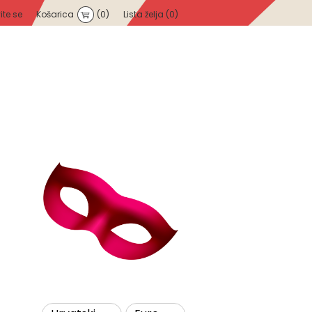
vite se
Košarica
(0)
Lista želja
(0)