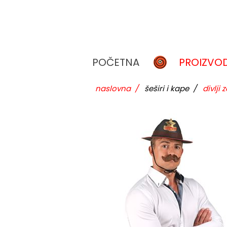
POČETNA
PROIZVOD
naslovna
/
šeširi i kape
/
divlji