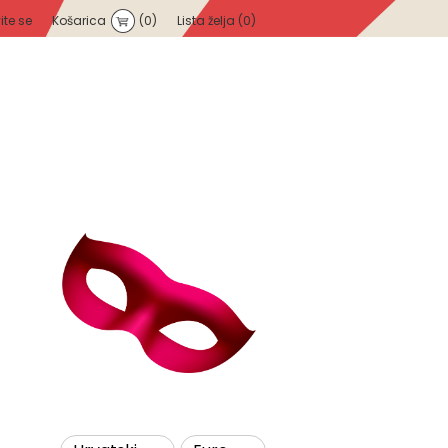
vite se
Košarica
(0)
Lista želja
(0)