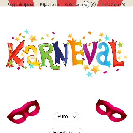
Registrirajte se
Prijavite se
Košarica
(0)
Lista želja
(0)
Euro
Hrvatski