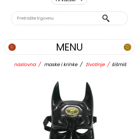
MENU
naslovna
/
maske i krinke
/
životinje
/
šišmiš