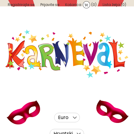
Registrirajte se
Prijavite se
Košarica
(0)
Lista želja
(0)
Euro
Hrvatski