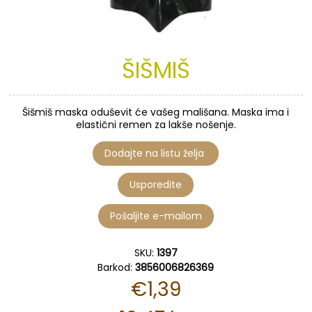
ŠIŠMIŠ
Šišmiš maska oduševit će vašeg mališana. Maska ima i
elastični remen za lakše nošenje.
SKU:
1397
Barkod:
3856006826369
€1,39