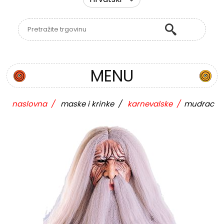
MENU
naslovna
/
maske i krinke
/
karnevalske
/
mudrac