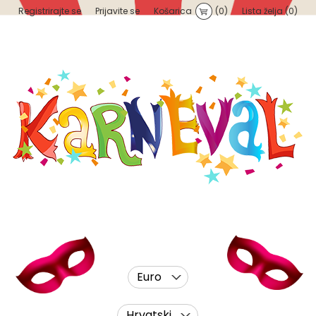
Registrirajte se
Prijavite se
Košarica
(0)
Lista želja
(0)
Euro
Hrvatski