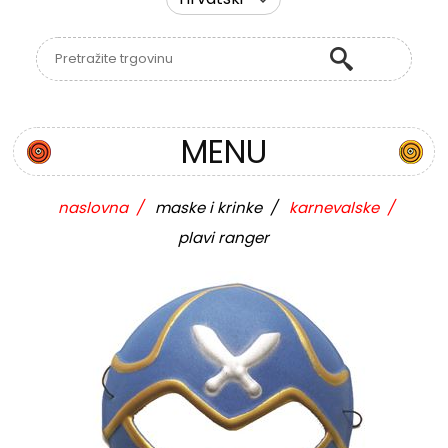
MENU
naslovna
/
maske i krinke
/
karnevalske
/
plavi ranger