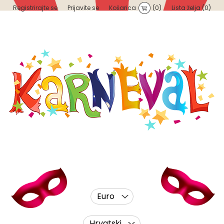
Registrirajte se
Prijavite se
Košarica
(0)
Lista želja
(0)
Euro
Hrvatski