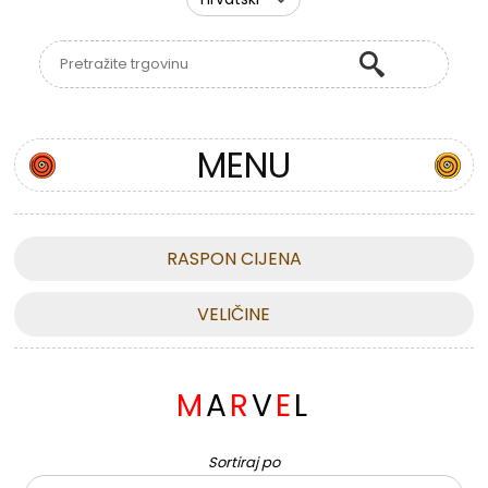
MENU
RASPON CIJENA
VELIČINE
M
A
R
V
E
L
Sortiraj po