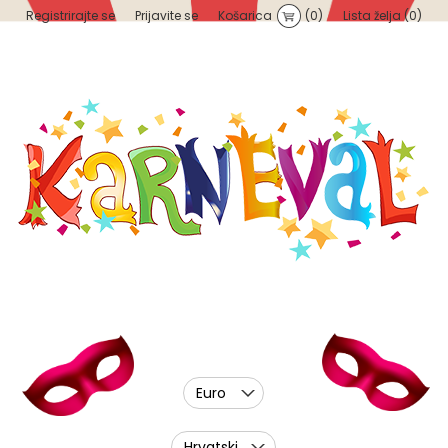
Registrirajte se
Prijavite se
Košarica
(0)
Lista želja
(0)
Euro
Hrvatski