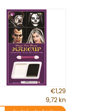
€1,29
9,72 kn