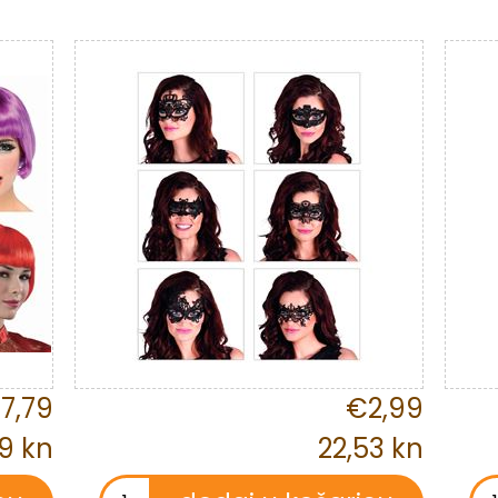
7,79
€2,99
9 kn
22,53 kn