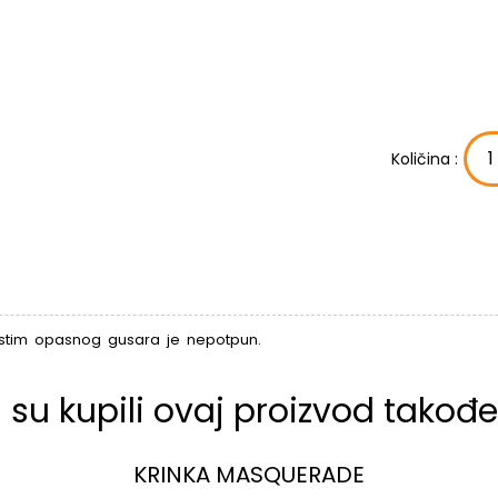
Količina :
stim opasnog gusara je nepotpun.
i su kupili ovaj proizvod također
KRINKA MASQUERADE