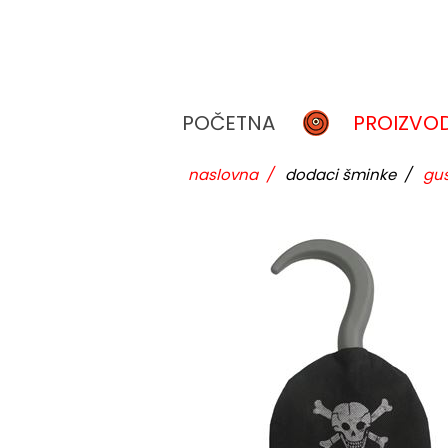
POČETNA
PROIZVOD
naslovna
/
dodaci šminke
/
gus