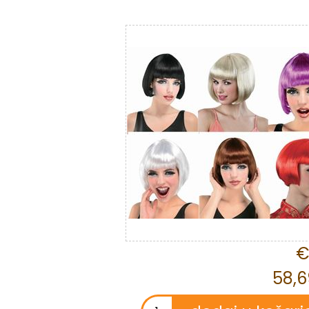
€
58,6