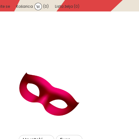
vite se
Košarica
(0)
Lista želja
(0)