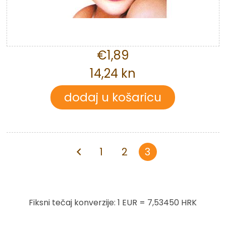
€1,89
14,24 kn
1
2
3
Fiksni tečaj konverzije: 1 EUR = 7,53450 HRK