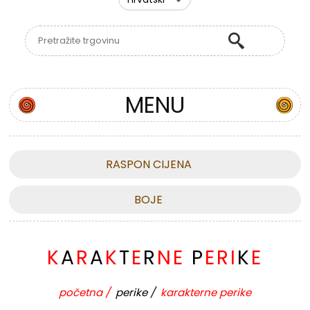
MENU
RASPON CIJENA
BOJE
K
A
R
A
K
T
E
R
N
E
P
E
R
I
K
E
početna
/
perike
/
karakterne perike