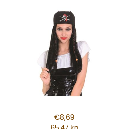
€8,69
65,47 kn