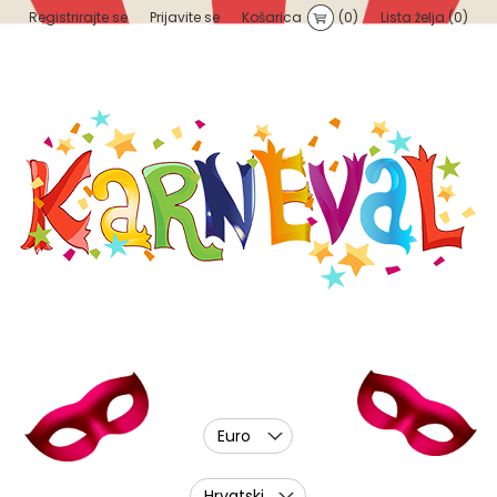
Registrirajte se
Prijavite se
Košarica
(0)
Lista želja
(0)
Euro
Hrvatski