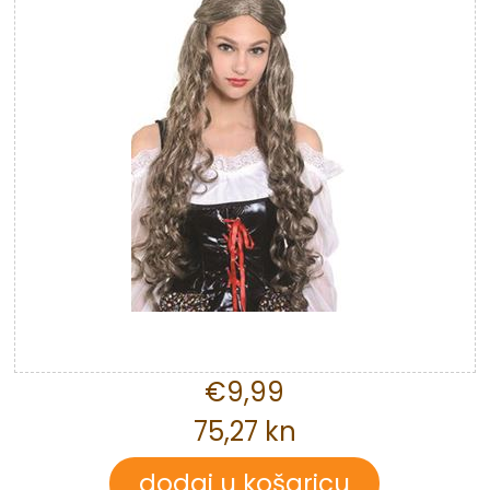
€9,99
75,27 kn