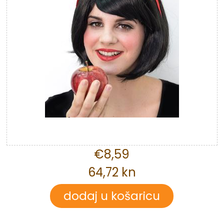
€8,59
64,72 kn