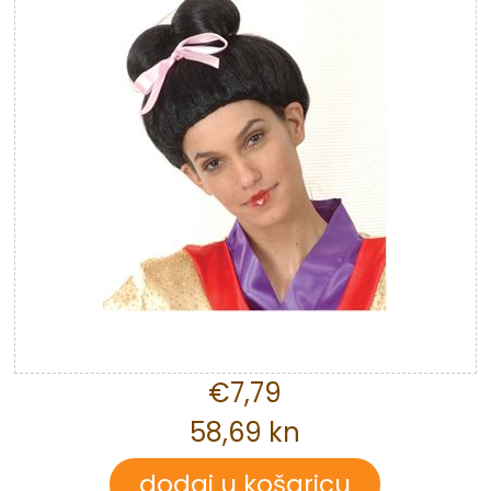
€7,79
58,69 kn