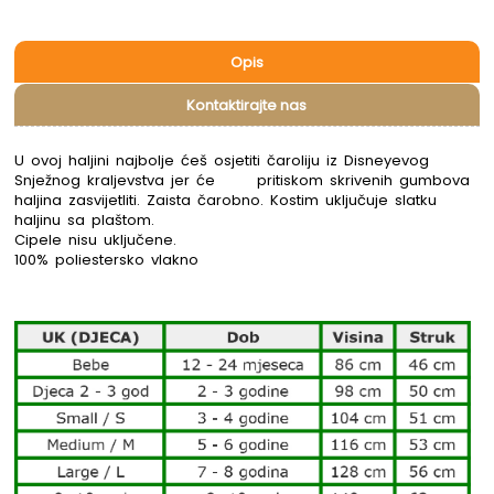
Opis
Kontaktirajte nas
U ovoj haljini najbolje ćeš osjetiti čaroliju iz Disneyevog
Snježnog kraljevstva jer će pritiskom skrivenih gumbova
haljina zasvijetliti. Zaista čarobno. Kostim uključuje slatku
haljinu sa plaštom.
Cipele nisu uključene.
100% poliestersko vlakno