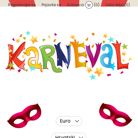
Registrirajte se
Prijavite se
Košarica
(0)
Lista želja
(0)
Euro
Hrvatski