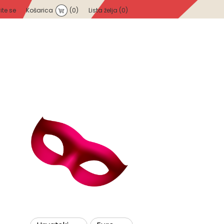
vite se
Košarica
(0)
Lista želja
(0)