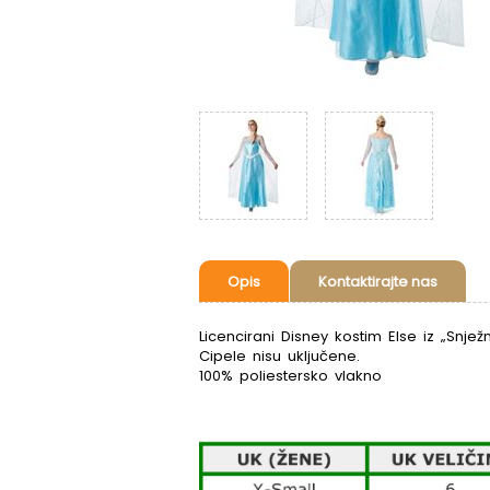
Opis
Kontaktirajte nas
Licencirani Disney kostim Else iz „Snje
Cipele nisu uključene.
100% poliestersko vlakno