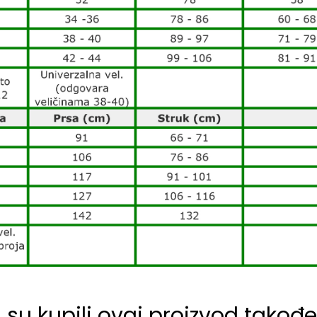
i su kupili ovaj proizvod također