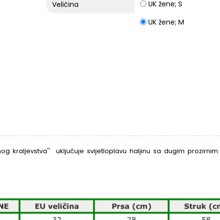
UK žene; S
Veličina
UK žene; M
žnog kraljevstva'' uključuje svijetloplavu haljinu sa dugim prozirn