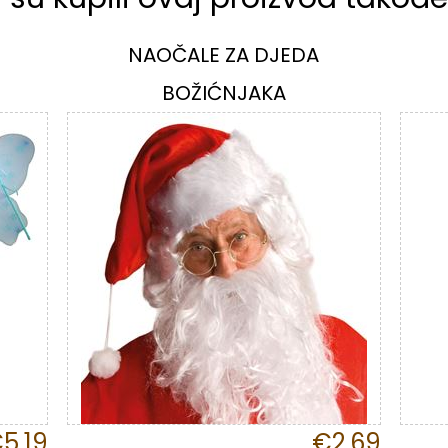
NAOČALE ZA DJEDA
BOŽIĆNJAKA
5,19
€2,69