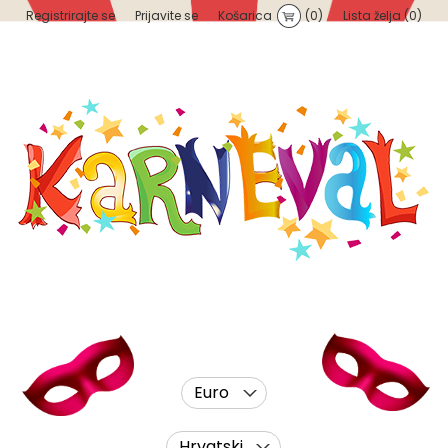
Registrirajte se
Prijavite se
Košarica
(0)
Lista želja
(0)
Euro
Hrvatski