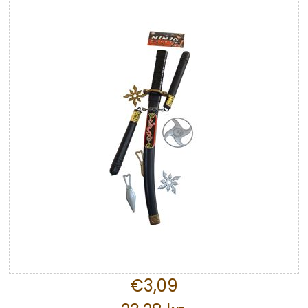
€3,09